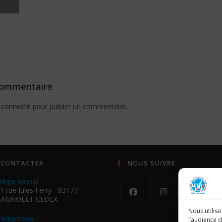
commentaire
e
connecté
pour publier un commentaire.
 CONTACTER
NOUS SUIVRE
iège social
1 rue Jules Ferry - 93177
BAGNOLET CEDEX
Nous utilis
éléphone :
l’audience 