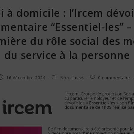
 à domicile : l’Ircem dévo
mentaire “Essentiel-les” –
mière du rôle social des m
du service à la personne
16 décembre 2024
Non classé
0 commentaire
L’Ircem, Groupe de protection Socia
du particulier employeur et de l’empl
dévoile les «
Essentiel-les
» son
fi
documentaire de 1h25 réalisé par
Ce film documentaire a été présenté pour la 
5 décembre, lors d’une projection privée au