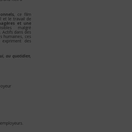
ionnels
, ce film
 et le travail de
énagères et une
sibles malgré
. Actifs dans des
ns humaines, ces
t expriment des
ui, au quotidien,
loyeur
s
s employeurs.