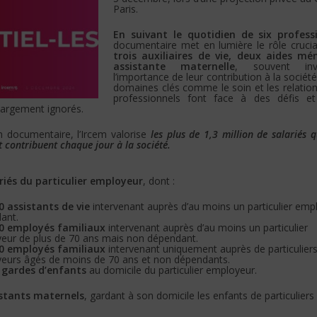
Paris.
En suivant le quotidien de six profess
documentaire met en lumière le rôle crucial
trois auxiliaires de vie, deux aides m
assistante maternelle
, souvent invi
l’importance de leur contribution à la société
domaines clés comme le soin et les relatio
professionnels font face à des défis e
largement ignorés.
lm documentaire, l’Ircem valorise
les plus de 1,3 million de salariés q
contribuent chaque jour à la société.
riés du particulier employeur
, dont :
0 assistants de vie
intervenant auprès d’au moins un particulier emp
ant.
0 employés familiaux
intervenant auprès d’au moins un particulier
eur de plus de 70 ans mais non dépendant.
0 employés familiaux
intervenant uniquement auprès de particulier
eurs âgés de moins de 70 ans et non dépendants.
 gardes d’enfants
au domicile du particulier employeur.
istants maternels
, gardant à son domicile les enfants de particulier