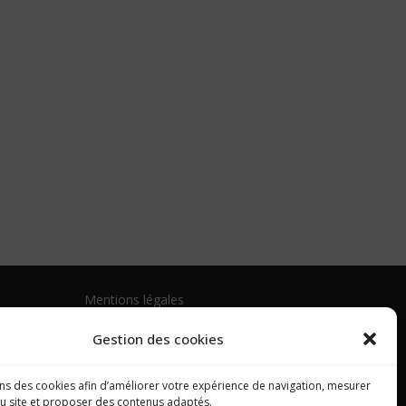
Mentions légales
Politique de confidentialité
Gestion des cookies
Politique de cookies (UE)
ons des cookies afin d’améliorer votre expérience de navigation, mesurer
du site et proposer des contenus adaptés.