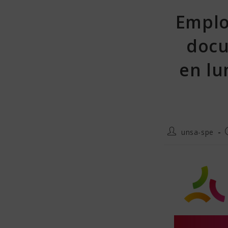
Emploi
docu
en lu
unsa-spe