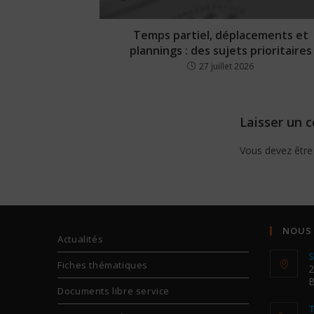
Temps partiel, déplacements et
plannings : des sujets prioritaires
27 juillet 2026
Laisser un 
Vous devez êtr
NOUS
Actualités
S
Fiches thématiques
2
Documents libre service
T