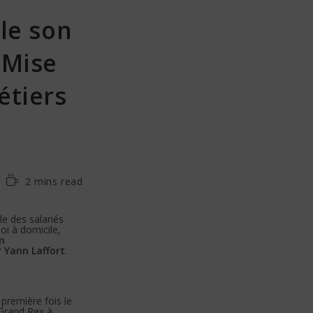
ile son
 Mise
étiers
2 mins read
le des salariés
oi à domicile,
lm
 Yann Laffort
.
première fois le
 Grand Rex à