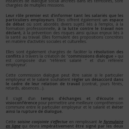
instances de dialogue social ancrées dans les territoires, sont
chargées de multiples missions.
Leur rôle premier est d’informer tant les salariés que les
particuliers employeurs
. Elles offrent également
un espace
de débat
où sont abordés divers sujets liés à l’emploi, à la
formation professionnelle,
à la lutte contre le travail non
déclaré,
à la prévention des risques ainsi qu’aux enjeux liés à
la santé au travail. Elles formulent des propositions concrètes
en matière d’activités sociales et culturelles.
Elles sont également chargées de faciliter la
résolution des
conflits
à travers la création de “
commissions dialogue
» qui
est composée d’un ‘’référent salarié ‘’ et d’un référent
employeur’.
Cette commission dialogue peut être saisie si le particulier
employeur et le salarié souhaitent
régler un désaccord dans
le cadre de leur relation de travail
(contrat, jours fériés,
retards, absences…).
Il s’agit d’un
temps d’échanges et d’écoute
en
visioconférence
pour permettre une meilleure compréhension
commune entre le particulier employeur et le salarié et
éviter
ainsi la rupture de dialogue.
Cette
saisine conjointe s’effectue
en remplissant
le
formulaire
en ligne
qui devra
impérativement être signé par les deux