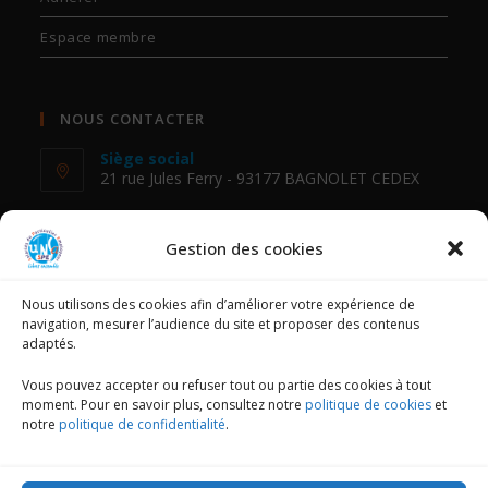
Espace membre
NOUS CONTACTER
Siège social
21 rue Jules Ferry - 93177 BAGNOLET CEDEX
Téléphone :
01 48 18 88 54
Gestion des cookies
E-mail :
Nous utilisons des cookies afin d’améliorer votre expérience de
fessad@unsa.org
navigation, mesurer l’audience du site et proposer des contenus
adaptés.
NOUS SUIVRE
Vous pouvez accepter ou refuser tout ou partie des cookies à tout
moment. Pour en savoir plus, consultez notre
politique de cookies
et
notre
politique de confidentialité
.