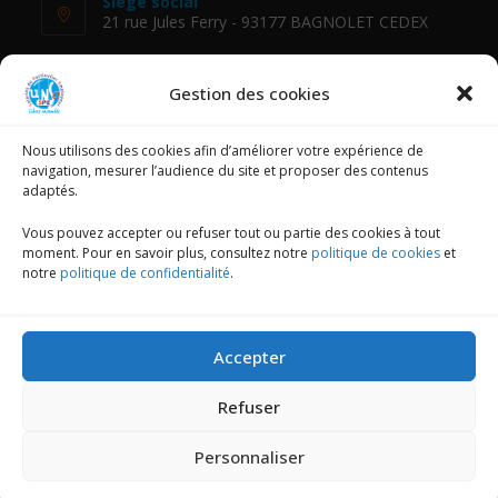
Siège social
21 rue Jules Ferry - 93177 BAGNOLET CEDEX
Téléphone :
01 48 18 88 54
Gestion des cookies
E-mail :
Nous utilisons des cookies afin d’améliorer votre expérience de
fessad@unsa.org
navigation, mesurer l’audience du site et proposer des contenus
adaptés.
NOUS SUIVRE
Vous pouvez accepter ou refuser tout ou partie des cookies à tout
moment. Pour en savoir plus, consultez notre
politique de cookies
et
notre
politique de confidentialité
.
Mentions légales
Accepter
Politique de confidentialité
Refuser
Politique de cookies (UE)
Personnaliser