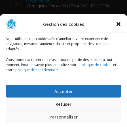
Siège social
21 rue Jules Ferry - 93177 BAGNOLET CEDEX
Téléphone :
01 48 18 88 54
Gestion des cookies
E-mail :
Nous utilisons des cookies afin d’améliorer votre expérience de
fessad@unsa.org
navigation, mesurer l’audience du site et proposer des contenus
adaptés.
NOUS SUIVRE
Vous pouvez accepter ou refuser tout ou partie des cookies à tout
moment. Pour en savoir plus, consultez notre
politique de cookies
et
notre
politique de confidentialité
.
Mentions légales
Accepter
Politique de confidentialité
Refuser
Politique de cookies (UE)
Personnaliser