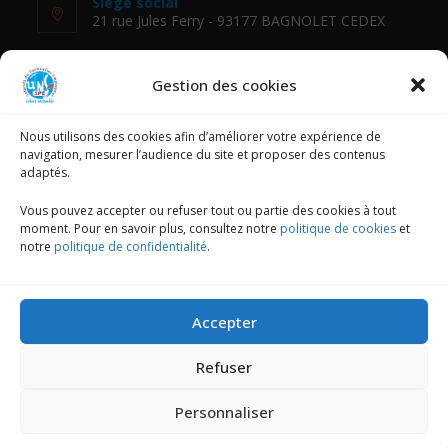
Siège social
21 rue Jules Ferry - 93177 BAGNOLET CEDEX
Téléphone :
01 48 18 88 54
Gestion des cookies
E-mail :
Nous utilisons des cookies afin d’améliorer votre expérience de
fessad@unsa.org
navigation, mesurer l’audience du site et proposer des contenus
adaptés.
NOUS SUIVRE
Vous pouvez accepter ou refuser tout ou partie des cookies à tout
moment. Pour en savoir plus, consultez notre
politique de cookies
et
notre
politique de confidentialité
.
Mentions légales
Accepter
Politique de confidentialité
Refuser
Politique de cookies (UE)
Personnaliser